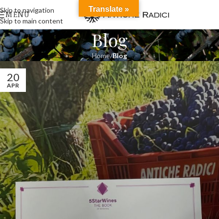
Translate »
Skip to navigation
MENU
Skip to main content
Blog
Home
/
Blog
20
APR