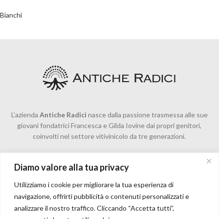
Bianchi
L’azienda
Antiche Radici
nasce dalla passione trasmessa alle sue
giovani fondatrici Francesca e Gilda Iovine dai propri genitori,
coinvolti nel settore vitivinicolo da tre generazioni.
HOME
AZIENDA
VINI
BLOG
CONTATTI
Diamo valore alla tua privacy
Utilizziamo i cookie per migliorare la tua esperienza di
PRIVACY
navigazione, offrirti pubblicità o contenuti personalizzati e
analizzare il nostro traffico. Cliccando “Accetta tutti”,