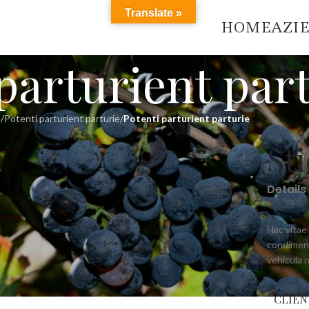
Translate »
HOME
AZI
parturient par
e
/
Potenti parturient parturie
/
Potenti parturient parturie
St
Details
Hac vitae
condiment
vehicula 
CLIEN