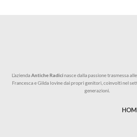
Accessories
Imperdiet mauris a nontin
L’azienda
Antiche Radici
nasce dalla passione trasmessa alle
Francesca e Gilda Iovine dai propri genitori, coinvolti nel set
generazioni.
HOM