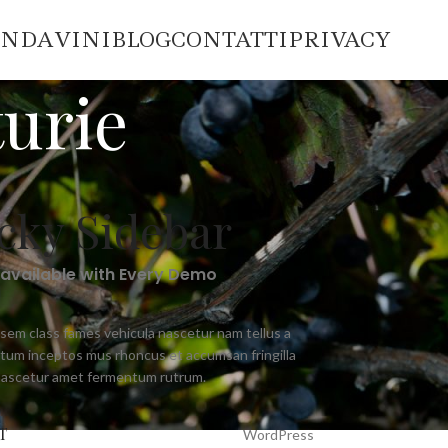
ENDA
VINI
BLOG
CONTATTI
PRIVACY
turie
icky Sidebar
 available with Every Demo
 sem class fames vehicula nascetur nam tellus a
um inceptos mus rhoncus et accumsan fringilla
nascetur amet fermentum rutrum.
T
WordPress