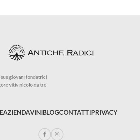
 sue giovani fondatrici
tore vitivinicolo da tre
E
AZIENDA
VINI
BLOG
CONTATTI
PRIVACY