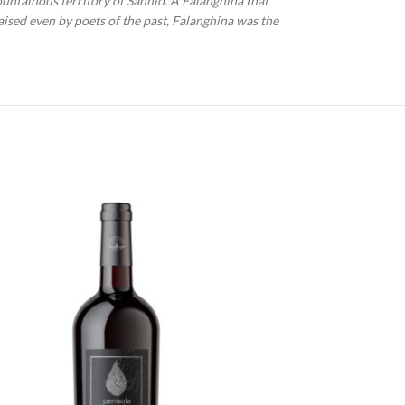
ountainous territory of Sannio. A Falanghina that
aised even by poets of the past, Falanghina was the