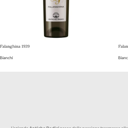
Falanghina 1939
Fala
Bianchi
Bianc
L’azienda
Antiche Radici
nasce dalla passione trasmessa alle