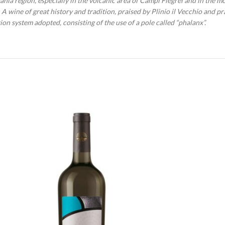
nia region, especially in the volcanic area of Campi Flegrei and in the m
A wine of great history and tradition, praised by Plinio il Vecchio and pr
on system adopted, consisting of the use of a pole called “phalanx”.