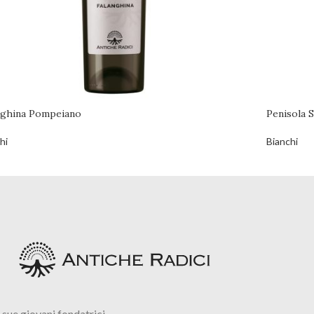
nghina Pompeiano
Penisola 
hi
Bianchi
 sue giovani fondatrici