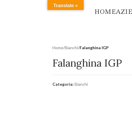
Translate »
HOME
AZI
Home
/
Bianchi
/
Falanghina IGP
Falanghina IGP
Categoria:
Bianchi